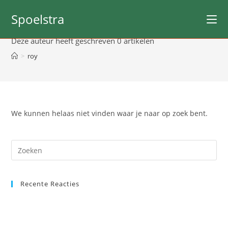
Ga
Spoelstra
naar
Auteur:
roy
inhoud
Deze auteur heeft geschreven 0 artikelen
>
roy
We kunnen helaas niet vinden waar je naar op zoek bent.
Zoek
op
deze
site
Recente Reacties