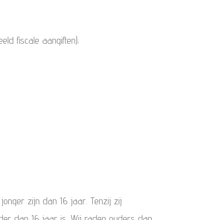
ld fiscale aangiften);
nger zijn dan 16 jaar. Tenzij zij
er dan 16 jaar is. Wij raden ouders dan