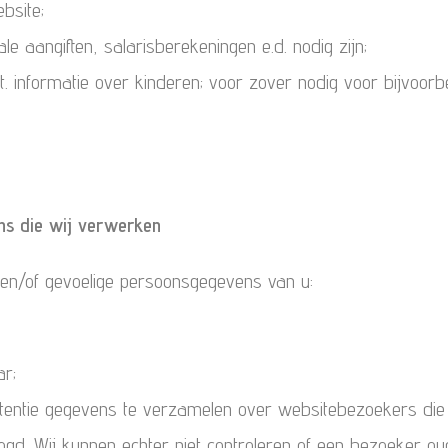
bsite;
e aangiften, salarisberekeningen e.d. nodig zijn;
 informatie over kinderen; voor zover nodig voor bijvoorbee
ns die wij verwerken
 en/of gevoelige persoonsgegevens van u:
r;
ntentie gegevens te verzamelen over websitebezoekers die jo
 Wij kunnen echter niet controleren of een bezoeker oud