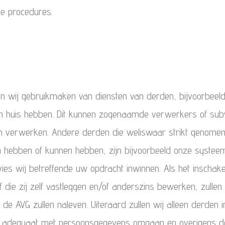
ke procedures.
en wij gebruikmaken van diensten van derden, bijvoorbeeld
t in huis hebben. Dit kunnen zogenaamde verwerkers of sub
n verwerken. Andere derden die weliswaar strikt genomen
hebben of kunnen hebben, zijn bijvoorbeeld onze systeemb
ies wij betreffende uw opdracht inwinnen. Als het inschakel
e zij zelf vastleggen en/of anderszins bewerken, zullen wi
n de AVG zullen naleven. Uiteraard zullen wij alleen derde
die adequaat met persoonsgegevens omgaan en overigens de